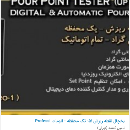
يخچال نقطه ريزش 51- تک محفظه - اتومات Professi
تامین کننده (تهران)