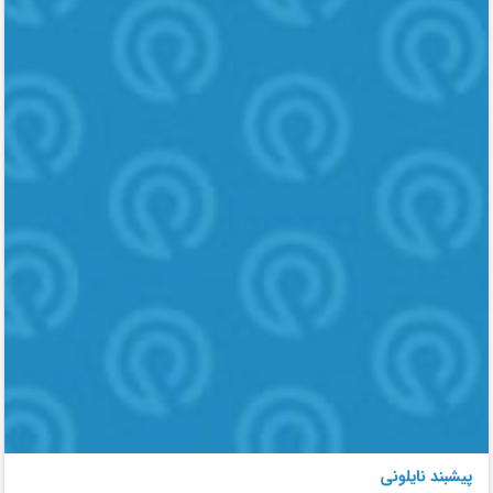
پیشبند نایلونی