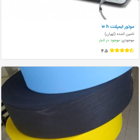
موتور ایمپلنت w h
تامین کننده (تهران)
موجودی:
موجود در انبار
4.5