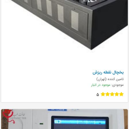
يخچال نقطه ريزش
تامین کننده (تهران)
موجودی:
موجود در انبار
5