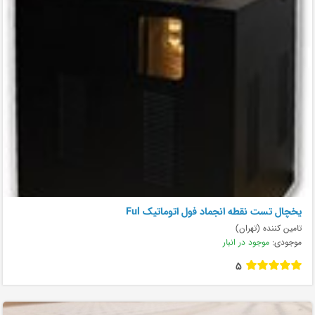
يخچال تست نقطه انجماد فول اتوماتيک Ful
تامین کننده (تهران)
موجودی:
موجود در انبار
5