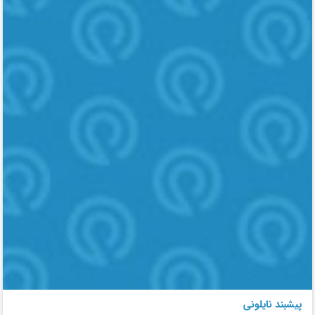
پیشبند نایلونی