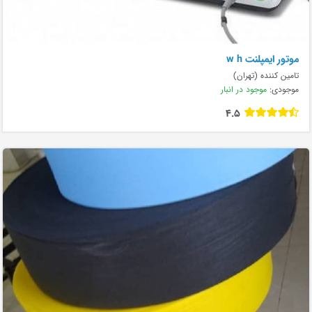
موتور ایمپلنت w h
تامین کننده (تهران)
موجودی:
موجود در انبار
4.5