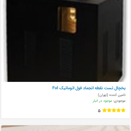
يخچال تست نقطه انجماد فول اتوماتيک Ful
تامین کننده (تهران)
موجودی:
موجود در انبار
5