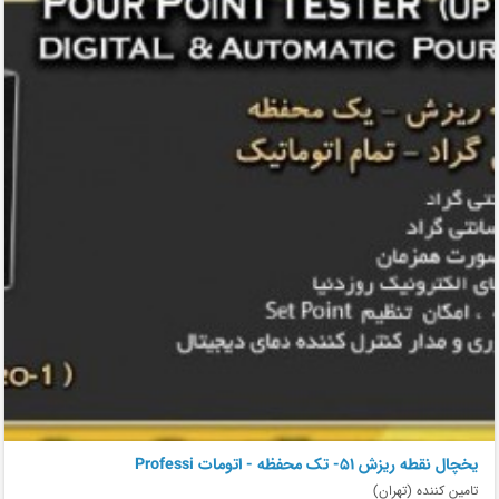
يخچال نقطه ريزش 51- تک محفظه - اتومات Professi
تامین کننده (تهران)