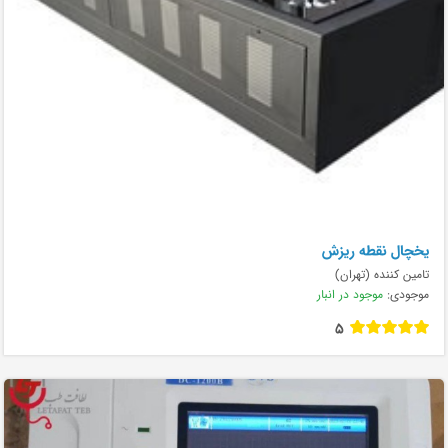
يخچال نقطه ريزش
تامین کننده (تهران)
موجودی:
موجود در انبار
5