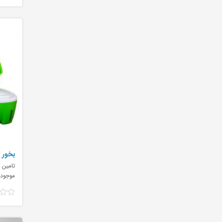
بخور 
تامین ک
موجود