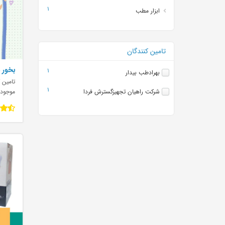
1
ابزار مطب
تامین کنندگان
بخور 
1
بهرادطب بیدار
تامین ک
1
موجود
شرکت راهیان تجهیزگسترش فردا