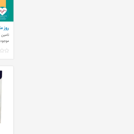
روز ما
تامین ک
موجود