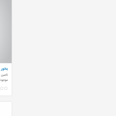
بخور سرد ٤ليتر 
تامین ک
موجود