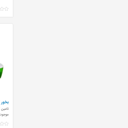
بخور گ
تامین ک
موجود