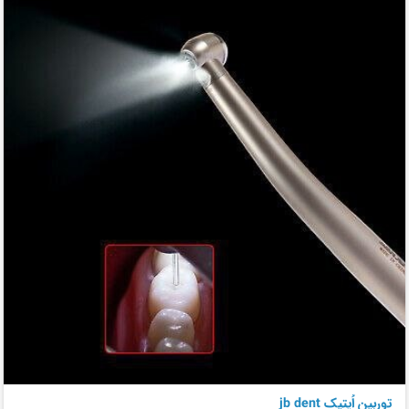
توربین اُپتیک jb dent