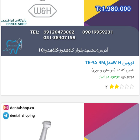
توربین W HمدلTE-95 RM
تامین کننده (خراسان رضوی)
موجودی:
موجود در انبار
2