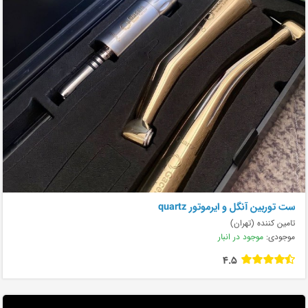
ست توربین آنگل و ایرموتور quartz
تامین کننده (تهران)
موجودی:
موجود در انبار
4.5