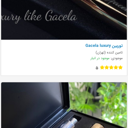
توربین Gacela luxury
تامین کننده (تهران)
موجودی:
موجود در انبار
5