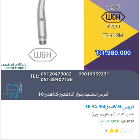
توربین W HمدلTE-95 RM
تامین کننده (خراسان رضوی)
موجودی:
موجود در انبار
2