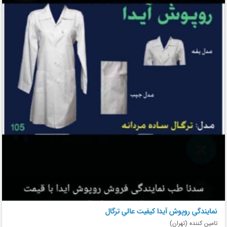
نمايندگي روپوش آيدا كيفيت عالي ترگال
تامین کننده (تهران)