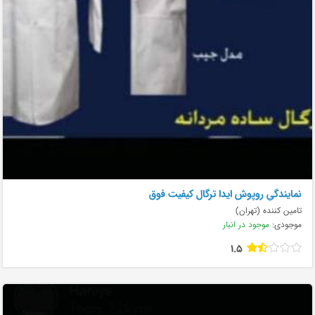
نمايندگي روپوش ايدا ترگال كيفيت فوق
تامین کننده (تهران)
موجودی:
موجود در انبار
1.5