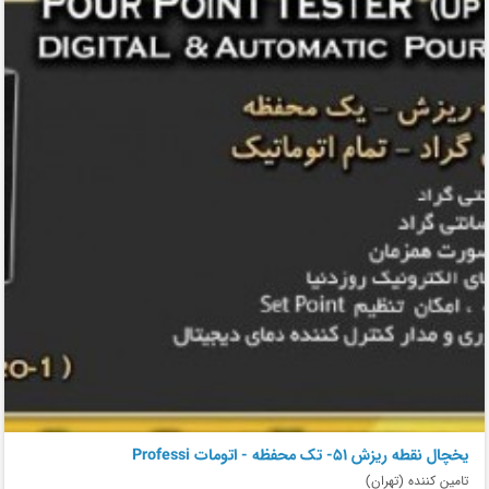
يخچال نقطه ريزش 51- تک محفظه - اتومات Professi
تامین کننده (تهران)