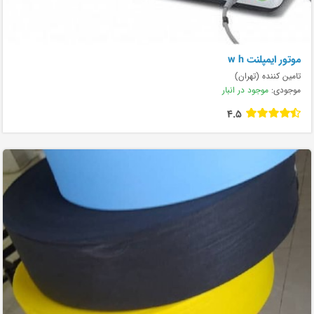
موتور ایمپلنت w h
تامین کننده (تهران)
موجودی:
موجود در انبار
4.5