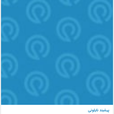
پیشبند نایلونی