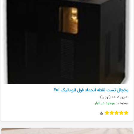
يخچال تست نقطه انجماد فول اتوماتيک Ful
تامین کننده (تهران)
موجودی:
موجود در انبار
5