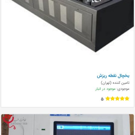
يخچال نقطه ريزش
تامین کننده (تهران)
موجودی:
موجود در انبار
5