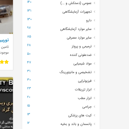
140
عمومی (دستکش و ...)
131
تجهیزات آزمایشگاهی
130
دارو
97
سایر موارد آزمایشگاهی
85
سایر موارد مصرفی
توربین
68
ترمیمی و پروتز
تامین ک
موجود
50
ضدعفونی کننده
47
مواد شیمیایی
31
تشخیصی و مانیتورینگ
30
فیزیوتراپی
23
ابزار تزریقات
20
ابزار مطب
15
جراحی
13
کیت های پزشکی
12
پانسمان و باند و بخیه