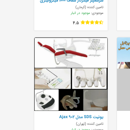
سرسمپلر فیلتردار شفاف 1000 میکرولیتری
پایه 100 می
تامین کننده (کرمان)
موجودی:
موجود در انبار
4.5
يونيت SDS مدل Ajax 902
تامین کننده (تهران)
موجودی:
موجود در انبار