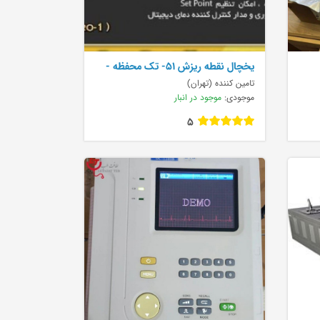
يخچال نقطه ريزش 51- تک محفظه -
اتومات Professi
تامین کننده (تهران)
موجودی:
موجود در انبار
5