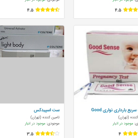
4.5
4.5
تست سریع بارداری نواری Good
ست اسپیدکس
S
ننده (تهران)
تامین کننده (تهران)
ی:
موجود در انبار
موجودی:
موجود در انبار
3.5
4