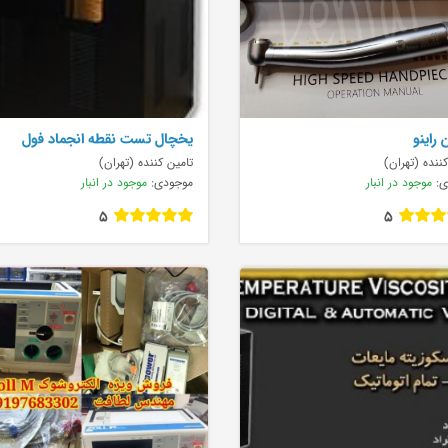
 راینو
يخچال تست نقطه انجماد فول
اتوماتيک Ful
ننده (تهران)
تامین کننده (تهران)
ی:
موجود در انبار
موجودی:
موجود در انبار
5
5