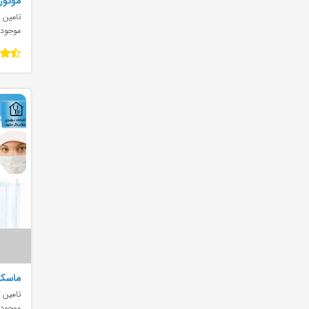
موتور ا
تامین ک
موجود
ماسک 
تامین ک
موجود