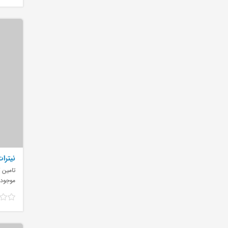
نیترات
تامین 
موجود