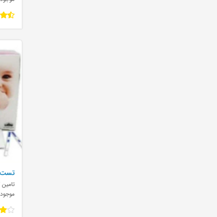
ense
تامین ک
موجود