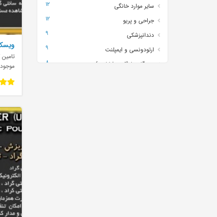
12
سایر موارد خانگی
12
جراحی و پریو
9
دندانپزشکی
ویسکو
9
ارتودونسی و ایمپلنت
تامین ک
8
دستگاه ها (قند وفشارو..)
موجود
5
تصویر برداری
4
شیشه آلات
4
بیهوشی و اورژانس
3
ارتوپدی و توانبخشی
3
تخت
2
رادیولوژی
2
پزشکی
1
نمونه گیری و سرم