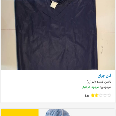
گان جراح
تامین کننده (تهران)
موجودی:
موجود در انبار
1.5