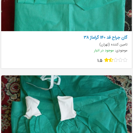
گان جراح قد ۱۴۰ گراماژ ۳۸
تامین کننده (تهران)
موجودی:
موجود در انبار
1.5