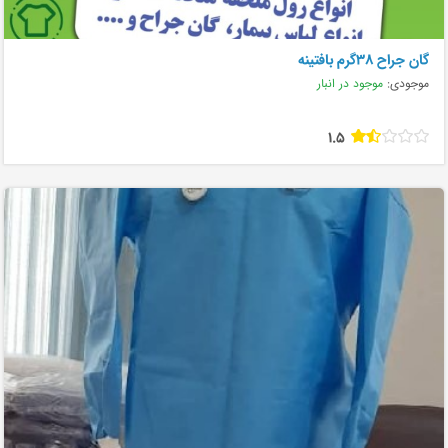
گان جراح ۳۸گرم بافتینه
موجودی:
موجود در انبار
1.5