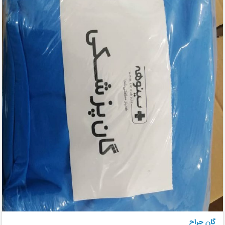
گان جراح