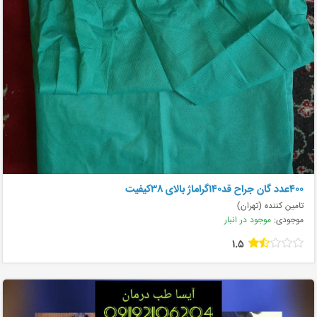
۴۰۰عدد گان جراح قد۱۴۰گراماژ بالای ۳۸کیفیت
تامین کننده (تهران)
موجودی:
موجود در انبار
1.5