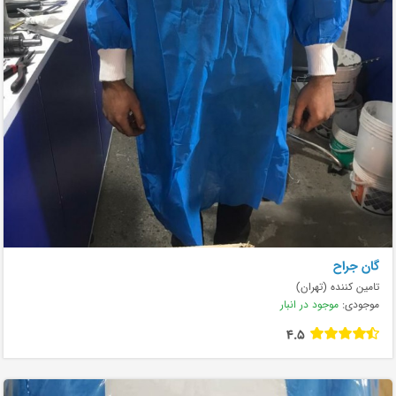
گان جراح
تامین کننده (تهران)
موجودی:
موجود در انبار
4.5