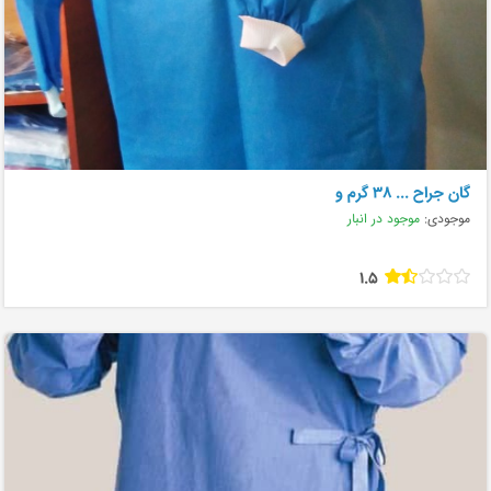
گان جراح ... ۳۸ گرم و
موجودی:
موجود در انبار
1.5