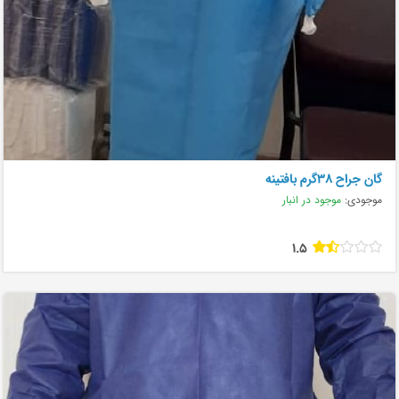
گان جراح ۳۸گرم بافتینه
موجودی:
موجود در انبار
1.5