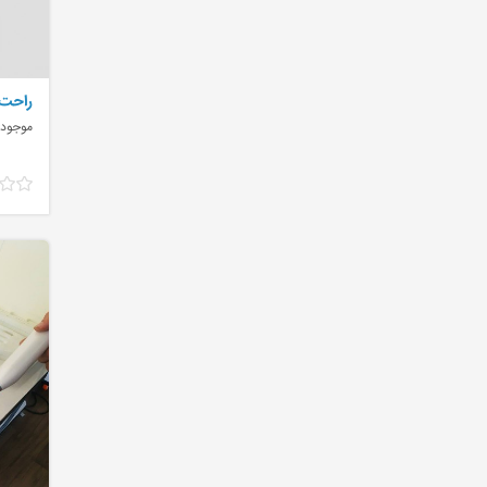
راحت 
موجود