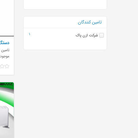
تامین کنندگان
1
شرکت ازن پاک
omist
تامین ک
موجود