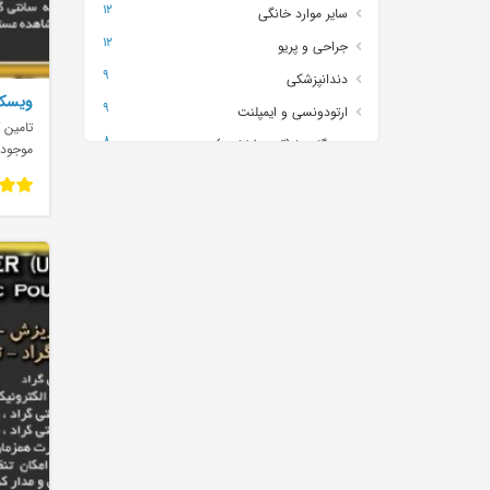
12
سایر موارد خانگی
12
جراحی و پریو
9
دندانپزشکی
ویسکو
9
ارتودونسی و ایمپلنت
تامین ک
8
دستگاه ها (قند وفشارو..)
موجود
5
تصویر برداری
4
شیشه آلات
4
بیهوشی و اورژانس
3
ارتوپدی و توانبخشی
3
تخت
2
رادیولوژی
2
پزشکی
1
نمونه گیری و سرم