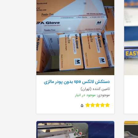
دستکش لاتکس spa بدون پودر مالزی
تامین کننده (تهران)
موجودی:
موجود در انبار
5