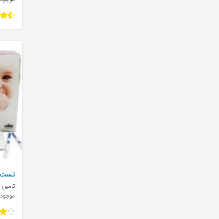
ense
تامین ک
موجود