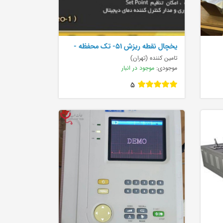
يخچال نقطه ريزش 51- تک محفظه -
اتومات Professi
تامین کننده (تهران)
موجودی:
موجود در انبار
5