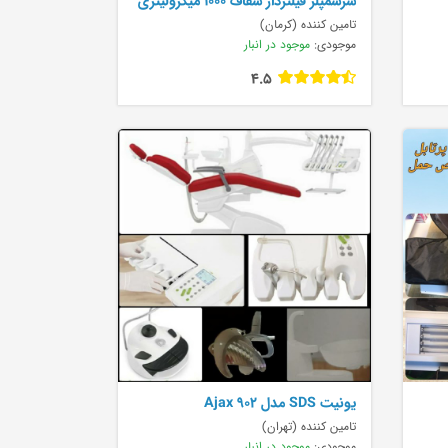
سرسمپلر فیلتردار شفاف 1000 میکرولیتری
پایه 100 می
تامین کننده (کرمان)
موجودی:
موجود در انبار
4.5
يونيت SDS مدل Ajax 902
تامین کننده (تهران)
موجودی:
موجود در انبار