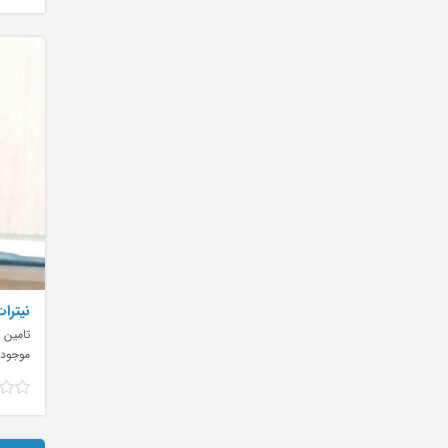
نیترات
تامین 
موجود