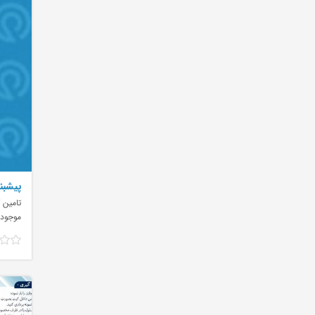
پیشبند
تامین ک
موجود