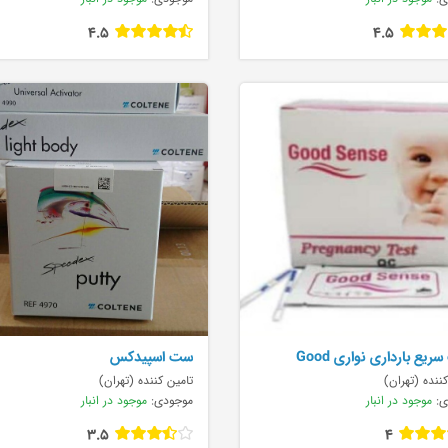
4.5
4.5
تست سریع بارداری نواری Good
ست اسپیدکس
S
ننده (تهران)
تامین کننده (تهران)
ی:
موجود در انبار
موجودی:
موجود در انبار
3.5
4