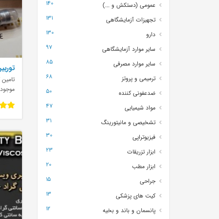
140
عمومی (دستکش و ...)
131
تجهیزات آزمایشگاهی
130
دارو
97
سایر موارد آزمایشگاهی
85
سایر موارد مصرفی
توربین
68
ترمیمی و پروتز
تامین ک
موجود
50
ضدعفونی کننده
47
مواد شیمیایی
31
تشخیصی و مانیتورینگ
30
فیزیوتراپی
23
ابزار تزریقات
20
ابزار مطب
15
جراحی
13
کیت های پزشکی
12
پانسمان و باند و بخیه