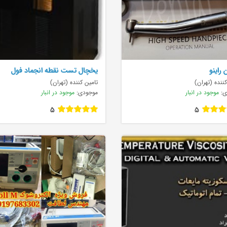
 راینو
يخچال تست نقطه انجماد فول
اتوماتيک Ful
ننده (تهران)
تامین کننده (تهران)
ی:
موجود در انبار
موجودی:
موجود در انبار
5
5