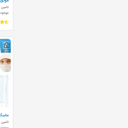
موتور ا
تامین ک
موجود
ماسک 
تامین ک
موجود