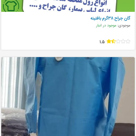
گان جراح ۳۸گرم بافتینه
موجودی:
موجود در انبار
1.5