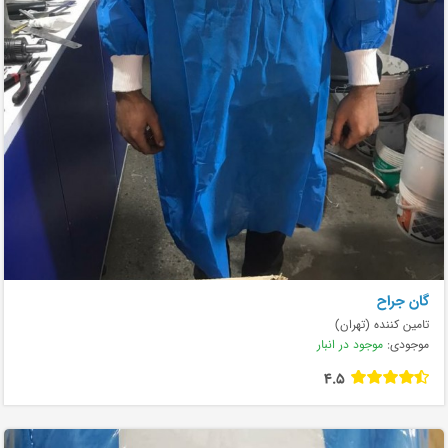
گان جراح
تامین کننده (تهران)
موجودی:
موجود در انبار
4.5