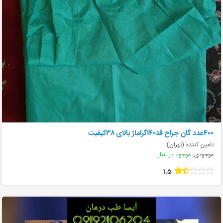
۴۰۰عدد گان جراح قد۱۴۰گراماژ بالای ۳۸کیفیت
تامین کننده (تهران)
موجودی:
موجود در انبار
1.5