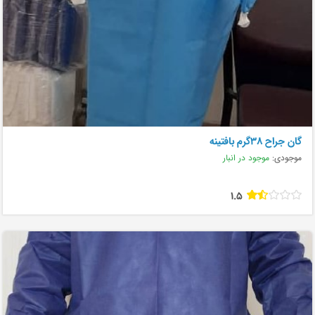
گان جراح ۳۸گرم بافتینه
موجودی:
موجود در انبار
1.5