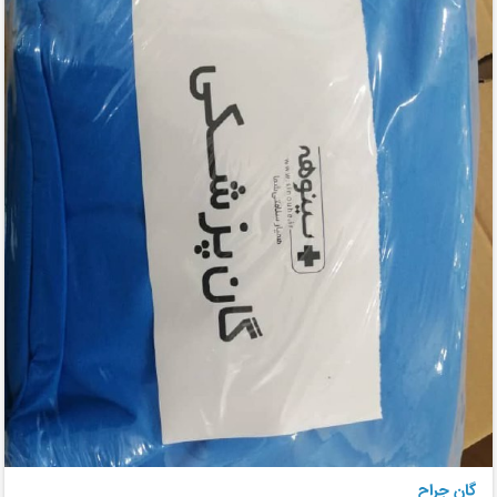
گان جراح