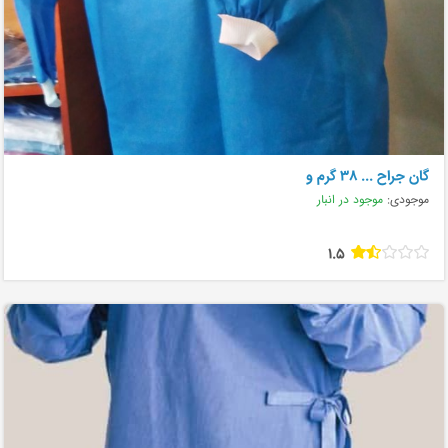
گان جراح ... ۳۸ گرم و
موجودی:
موجود در انبار
1.5