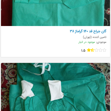
گان جراح قد ۱۴۰ گراماژ ۳۸
تامین کننده (تهران)
موجودی:
موجود در انبار
1.5