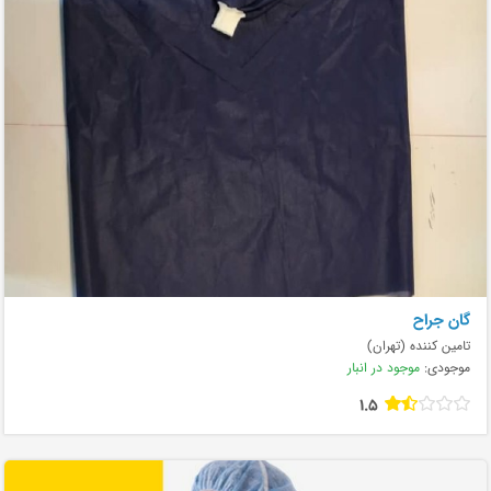
گان جراح
تامین کننده (تهران)
موجودی:
موجود در انبار
1.5