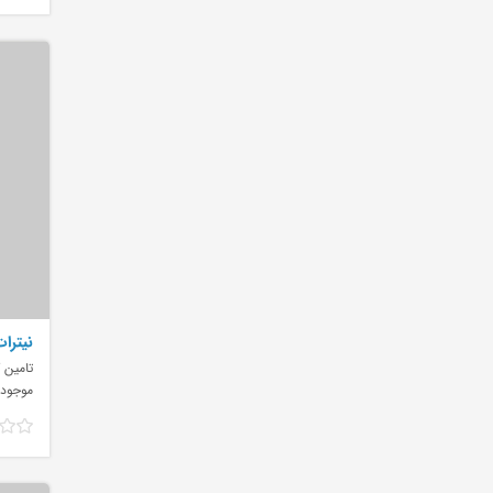
نیترات
تامین 
موجود