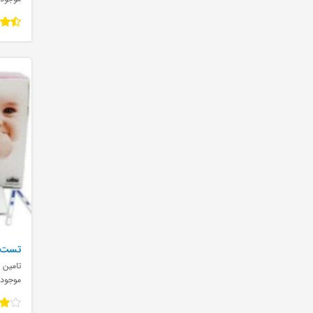
ense
تامین ک
موجود