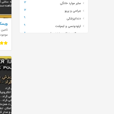
12
سایر موارد خانگی
12
جراحی و پریو
9
دندانپزشکی
ویسکو
9
ارتودونسی و ایمپلنت
تامین ک
8
دستگاه ها (قند وفشارو..)
موجود
5
تصویر برداری
4
شیشه آلات
4
بیهوشی و اورژانس
3
ارتوپدی و توانبخشی
3
تخت
2
رادیولوژی
2
پزشکی
1
نمونه گیری و سرم