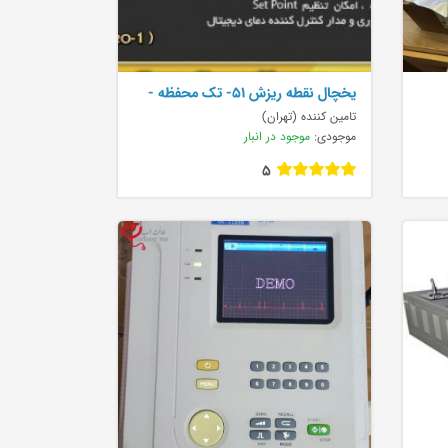
يخچال نقطه ريزش 51- تک محفظه -
اتومات Professi
تامین کننده (تهران)
موجودی:
موجود در انبار
5