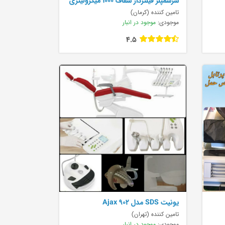
سرسمپلر فیلتردار شفاف 1000 میکرولیتری
پایه 100 می
تامین کننده (کرمان)
موجودی:
موجود در انبار
4.5
يونيت SDS مدل Ajax 902
تامین کننده (تهران)
موجودی:
موجود در انبار