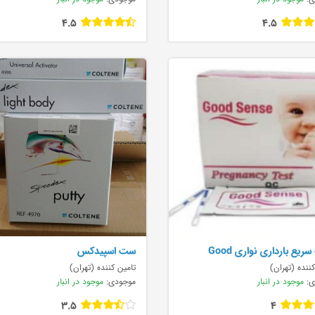
4.5
4.5
تست سریع بارداری نواری Good
ست اسپیدکس
S
ننده (تهران)
تامین کننده (تهران)
ی:
موجود در انبار
موجودی:
موجود در انبار
3.5
4