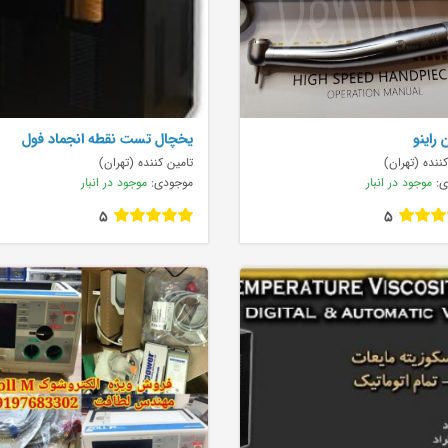
 راینو
يخچال تست نقطه انجماد فول
اتوماتيک Ful
ننده (تهران)
تامین کننده (تهران)
ی:
موجود در انبار
موجودی:
موجود در انبار
5
5