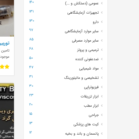
140
عمومی (دستکش و ...)
131
تجهیزات آزمایشگاهی
130
دارو
97
سایر موارد آزمایشگاهی
85
سایر موارد مصرفی
توربین
68
ترمیمی و پروتز
تامین ک
موجود
50
ضدعفونی کننده
47
مواد شیمیایی
31
تشخیصی و مانیتورینگ
30
فیزیوتراپی
23
ابزار تزریقات
20
ابزار مطب
15
جراحی
13
کیت های پزشکی
12
پانسمان و باند و بخیه