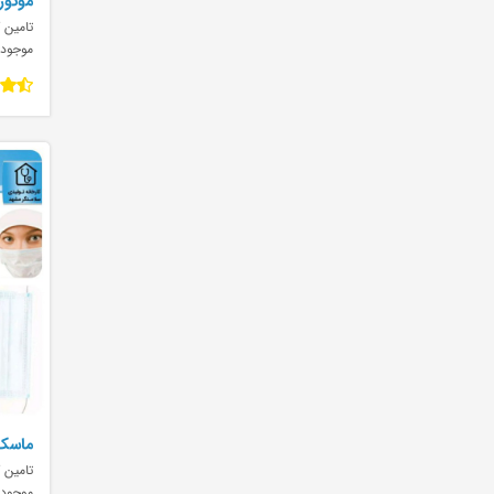
موتور ا
تامین ک
موجود
ماسک 
تامین ک
موجود