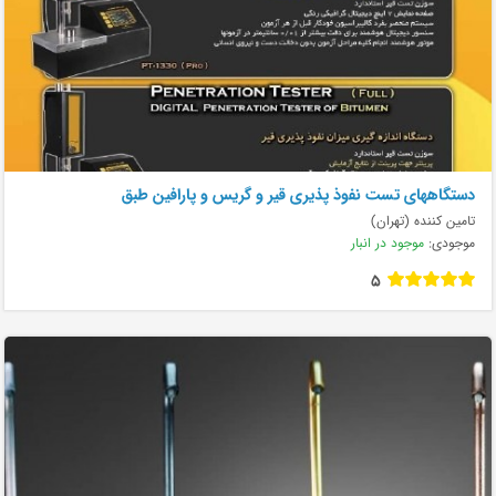
دستگاههای تست نفوذ پذيری قیر و گریس و پارافین طبق
تامین کننده (تهران)
موجودی:
موجود در انبار
5