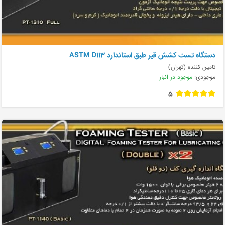
دستگاه تست کشش قير طبق استاندارد ASTM D113
تامین کننده (تهران)
موجودی:
موجود در انبار
5