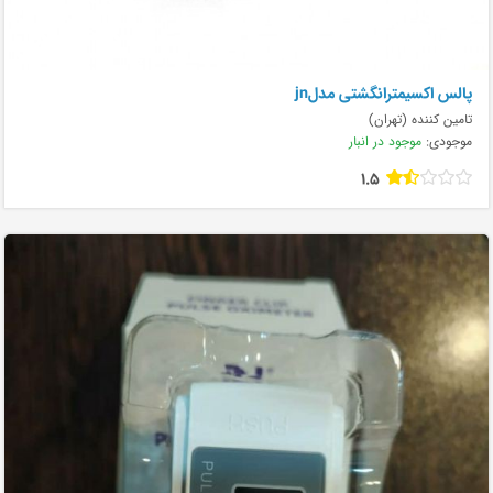
پالس اکسیمترانگشتی مدلjn
تامین کننده (تهران)
موجودی:
موجود در انبار
1.5