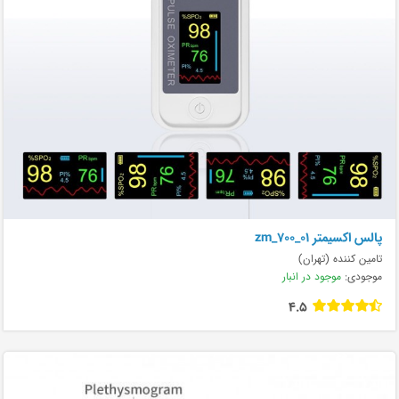
پالس اکسیمتر zm_700_01
تامین کننده (تهران)
موجودی:
موجود در انبار
4.5