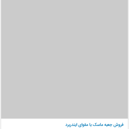
فروش جعبه ماسک با مقوای ایندربرد