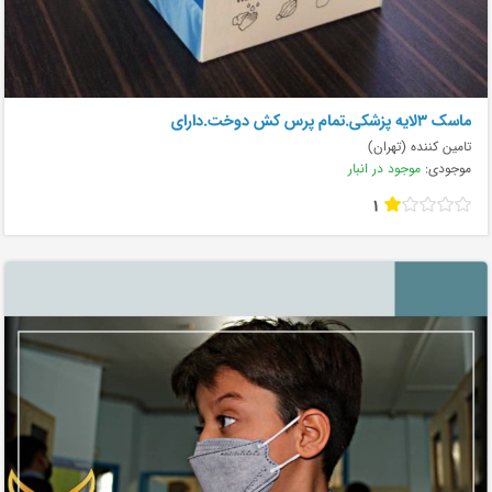
ماسک ۳لایه پزشکی.تمام پرس کش دوخت.دارای
تامین کننده (تهران)
موجودی:
موجود در انبار
1