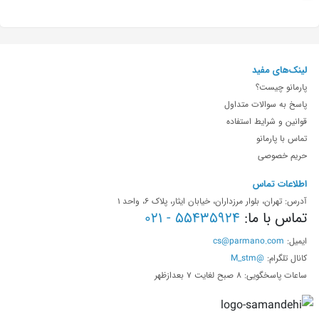
لینک‌های مفید
پارمانو چیست؟
پاسخ به سوالات متداول
قوانین و شرایط استفاده
تماس با پارمانو
حریم خصوصی
اطلاعات تماس
آدرس: تهران، بلوار مرزداران، خیابان ایثار، پلاک 6، واحد 1
تماس با ما:
55435924 - 021
ایمیل:
cs@parmano.com
کانال تلگرام:
@M_stm
ساعات پاسخگویی: 8 صبح لغایت 7 بعدازظهر