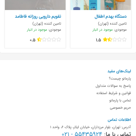
دستگاه بهدم اطفال
تقویم دارویی روزانه فاطامد
تامین کننده (تهران)
تامین کننده (تهران)
موجودی:
موجود در انبار
موجودی:
موجود در انبار
0.5
1.5
لینک‌های مفید
پارمانو چیست؟
پاسخ به سوالات متداول
قوانین و شرایط استفاده
تماس با پارمانو
حریم خصوصی
اطلاعات تماس
آدرس: تهران، بلوار مرزداران، خیابان ایثار، پلاک 6، واحد 1
تماس با ما:
55435924 - 021