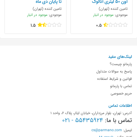
آون 50 لیتری آنالوگ
تا پایان دی ماه
تامین کننده (تهران)
تامین کننده (تهران)
موجودی:
موجود در انبار
موجودی:
موجود در انبار
1.5
0.5
لینک‌های مفید
پارمانو چیست؟
پاسخ به سوالات متداول
قوانین و شرایط استفاده
تماس با پارمانو
حریم خصوصی
اطلاعات تماس
آدرس: تهران، بلوار مرزداران، خیابان ایثار، پلاک 6، واحد 1
تماس با ما:
55435924 - 021
ایمیل:
cs@parmano.com