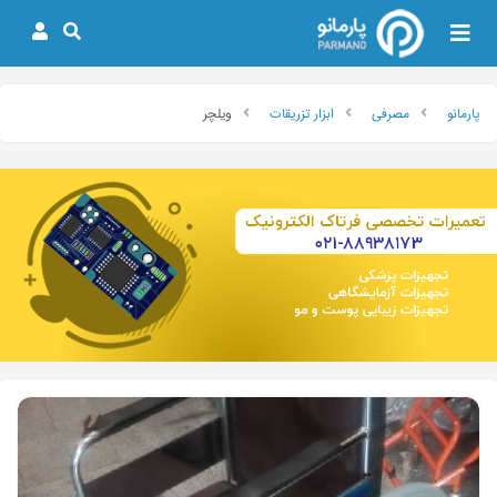
پارمانو
مصرفی
ابزار تزریقات
ویلچر