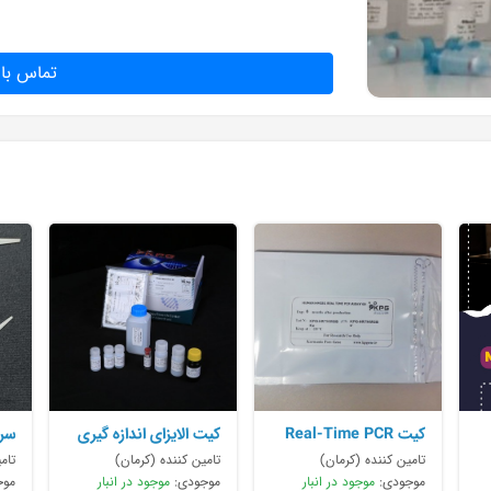
تماس با 
کیت Real-Time PCR
کیت الایزای اندازه گیری
سرس
برای سنجش بیان ژن
سایتوکین از انواع نمونه
تامین کننده (کرمان)
تامین کننده (کرمان)
تام
ها
می
موجودی:
موجود در انبار
موجودی:
موجود در انبار
موج