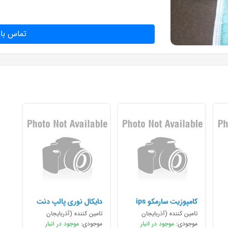
تماس با 
کامپوزیت سارمکو ips
دایکال نوری پالپ دنت
جیانیال گرادیا کاریزما و..
تامین کننده (آذربایجان
تامین کننده (آذربایجان
شرقی)
موجودی:
موجود در انبار
شرقی)
موجودی:
موجود در انبار