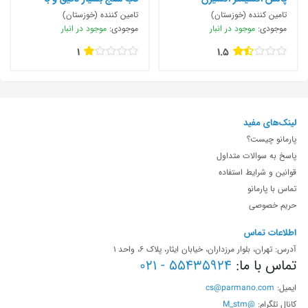
سنجانگشتی A5
تامین کننده (خوزستان)
تامین کننده (خوزستان)
موجودی:
موجود در انبار
موجودی:
موجود در انبار
1
1.5
لینک‌های مفید
پارمانو چیست؟
پاسخ به سوالات متداول
قوانین و شرایط استفاده
تماس با پارمانو
حریم خصوصی
اطلاعات تماس
آدرس: تهران، بلوار مرزداران، خیابان ایثار، پلاک 6، واحد 1
تماس با ما:
55435924 - 021
ایمیل:
cs@parmano.com
کانال تلگرام:
@M_stm