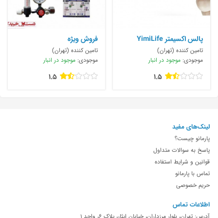
پالس اكسيمتر YimiLife
فروش ويژه
تامین کننده (تهران)
تامین کننده (تهران)
موجودی:
موجود در انبار
موجودی:
موجود در انبار
1.5
1.5
لینک‌های مفید
پارمانو چیست؟
پاسخ به سوالات متداول
قوانین و شرایط استفاده
تماس با پارمانو
حریم خصوصی
اطلاعات تماس
آدرس: تهران، بلوار مرزداران، خیابان ایثار، پلاک 6، واحد 1