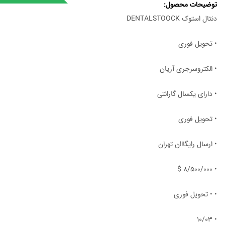
توضیحات محصول
دنتال استوک DENTALSTOOCK
• تحویل فوری
• الکتروسرجری آریان
• دارای یکسال گارانتی
• تحویل فوری
• ارسال رایگااان تهران
• 8/500/000 $
• • تحویل فوری
• ۱۰/۰۳