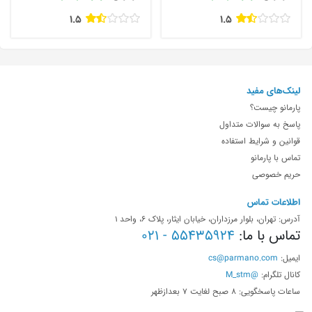
1.5
1.5
لینک‌های مفید
پارمانو چیست؟
پاسخ به سوالات متداول
قوانین و شرایط استفاده
تماس با پارمانو
حریم خصوصی
اطلاعات تماس
آدرس: تهران، بلوار مرزداران، خیابان ایثار، پلاک 6، واحد 1
تماس با ما:
55435924 - 021
ایمیل:
cs@parmano.com
کانال تلگرام:
@M_stm
ساعات پاسخگویی: 8 صبح لغایت 7 بعدازظهر