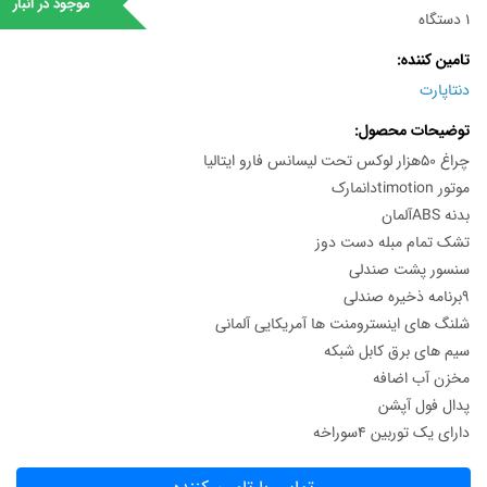
موجود در انبار
1 دستگاه
تامین کننده
دنتاپارت
توضیحات محصول
چراغ 50هزار لوکس تحت لیسانس فارو ایتالیا
موتور timotionدانمارک
بدنه ABSآلمان
تشک تمام مبله دست دوز
سنسور پشت صندلی
9برنامه ذخیره صندلی
شلنگ های اینسترومنت ها آمریکایی آلمانی
سیم های برق کابل شبکه
مخزن آب اضافه
پدال فول آپشن
دارای یک توربین 4سوراخه