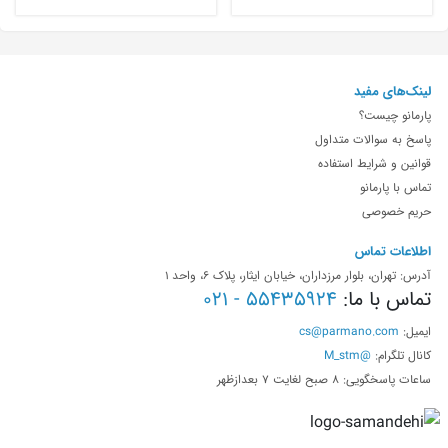
لینک‌های مفید
پارمانو چیست؟
پاسخ به سوالات متداول
قوانین و شرایط استفاده
تماس با پارمانو
حریم خصوصی
اطلاعات تماس
آدرس: تهران، بلوار مرزداران، خیابان ایثار، پلاک 6، واحد 1
تماس با ما:
55435924 - 021
ایمیل:
cs@parmano.com
کانال تلگرام:
@M_stm
ساعات پاسخگویی: 8 صبح لغایت 7 بعدازظهر