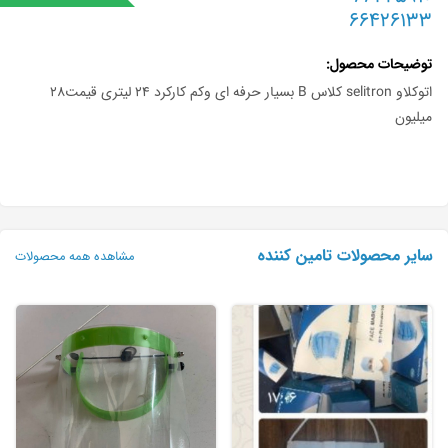
66426133
توضیحات محصول
اتوکلاو selitron کلاس B بسیار حرفه ای وکم کارکرد ۲۴ لیتری قیمت۲۸
میلیون
سایر محصولات تامین کننده
مشاهده همه محصولات