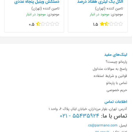
الکل یک لیتری هفتاد درصد
دستکش وینیل پنجاه عددی
تامین کننده (تهران)
تامین کننده (تهران)
موجودی:
موجود در انبار
موجودی:
موجود در انبار
0.5
1.5
لینک‌های مفید
پارمانو چیست؟
پاسخ به سوالات متداول
قوانین و شرایط استفاده
تماس با پارمانو
حریم خصوصی
اطلاعات تماس
آدرس: تهران، بلوار مرزداران، خیابان ایثار، پلاک 6، واحد 1
تماس با ما:
55435924 - 021
ایمیل:
cs@parmano.com