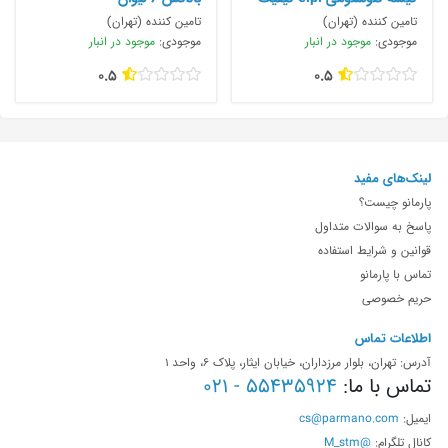
بالا و
تامین کننده (تهران)
تامین کننده (تهران)
موجودی:
موجود در انبار
موجودی:
موجود در انبار
0.5
0.5
لینک‌های مفید
پارمانو چیست؟
پاسخ به سوالات متداول
قوانین و شرایط استفاده
تماس با پارمانو
حریم خصوصی
اطلاعات تماس
آدرس: تهران، بلوار مرزداران، خیابان ایثار، پلاک 6، واحد 1
تماس با ما:
55435924 - 021
ایمیل:
cs@parmano.com
کانال تلگرام:
@M_stm