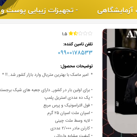
1.5
تلفن تامین کننده
09900178533
توضیحات محصول
* ️ امیر ماسک با بهترین متریال وارد بازار کشور شد..!! *
• برای اولین بار در کشور_ دارای جعبه های شیک برجسته
• پک ده عددی استریل پلمپ
• فول التراسونیک و پرس مربع
• اسپان ملت اسپان 25 گرم
• لایه وسط ملت چینی
• کارتن مادر 2/000 عددی
• کیفیت مشابه وارداتی