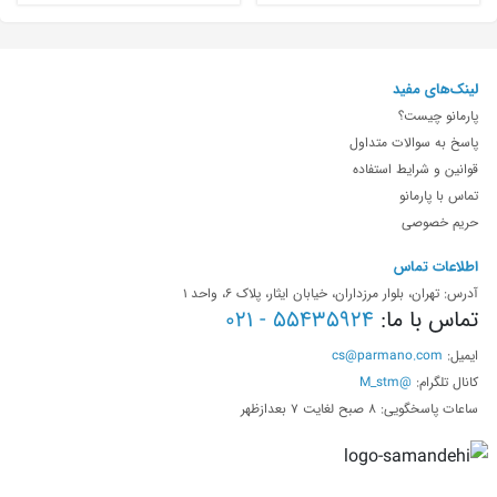
لینک‌های مفید
پارمانو چیست؟
پاسخ به سوالات متداول
قوانین و شرایط استفاده
تماس با پارمانو
حریم خصوصی
اطلاعات تماس
آدرس: تهران، بلوار مرزداران، خیابان ایثار، پلاک 6، واحد 1
تماس با ما:
55435924 - 021
ایمیل:
cs@parmano.com
کانال تلگرام:
@M_stm
ساعات پاسخگویی: 8 صبح لغایت 7 بعدازظهر