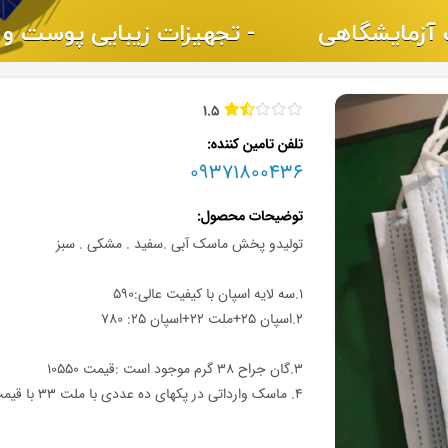
1.5
تلفن تامین کننده
09371800436
توضیحات محصول
تولیدو پخش ماسک آبی .سفید . مشکی . سبز
۱.سه لایه اسپان با کیفیت عالی:۵۹۰
۲.اسپان ۲۵+ملت ۲۲+اسپان ۲۵: ۷۸۰
۳.گان جراح ۳۸ گرم موجود است :قیمت ۱۰۵۵۰
۴. ماسک وارداتی در پکهای ده عددی با ملت ۳۳ با قیمت ۱۱۲۰ موجود