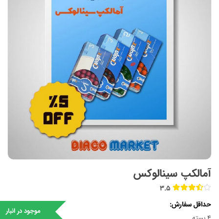
آمالکپ سینالوکس
3.5
حداقل سفارش
موجود در انبار
4 بسته