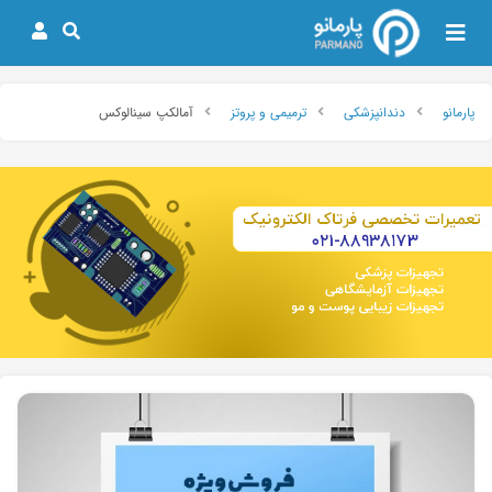
پارمانو
دندانپزشکی
ترمیمی و پروتز
آمالکپ سینالوکس