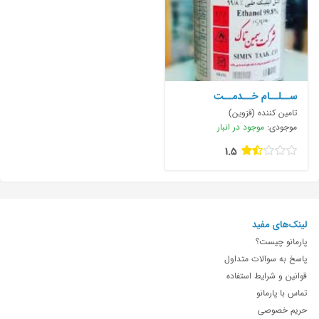
ســلــام خــدمــت
همــڪــارانــ
تامین کننده (قزوین)
موجودی:
موجود در انبار
1.5
لینک‌های مفید
پارمانو چیست؟
پاسخ به سوالات متداول
قوانین و شرایط استفاده
تماس با پارمانو
حریم خصوصی