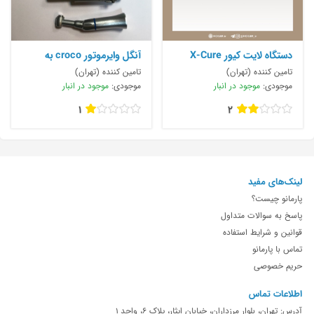
دستگاه لایت کیور X-Cure
آنگل وایرموتور croco به
قیمت ۳۹۰
تامین کننده (تهران)
تامین کننده (تهران)
موجودی:
موجود در انبار
موجودی:
موجود در انبار
1
2
لینک‌های مفید
پارمانو چیست؟
پاسخ به سوالات متداول
قوانین و شرایط استفاده
تماس با پارمانو
حریم خصوصی
اطلاعات تماس
آدرس: تهران، بلوار مرزداران، خیابان ایثار، پلاک 6، واحد 1