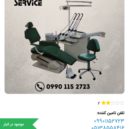
2
تلفن تامین کننده
09901152723
موجود در انبار
05138558416