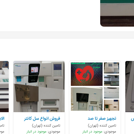
ش
تجهیز صفر تا صد
فروش انواع سل کانتر
الا
آزمایشگاه
sysmex
سی
تامین کننده (تهران)
تامین کننده (تهران)
تام
موجودی:
موجود در انبار
موجودی:
موجود در انبار
موج