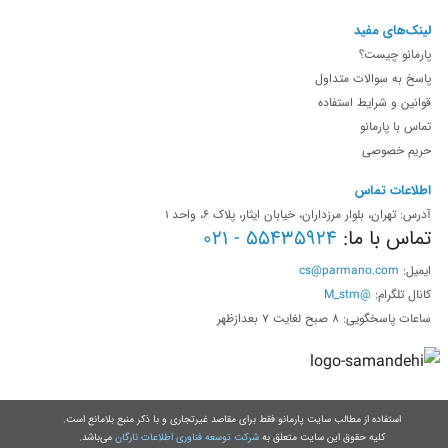
لینک‌های مفید
پارمانو چیست؟
پاسخ به سوالات متداول
قوانین و شرایط استفاده
تماس با پارمانو
حریم خصوصی
اطلاعات تماس
آدرس: تهران، بلوار مرزداران، خیابان ایثار، پلاک 6، واحد 1
تماس با ما:
55435924 - 021
ایمیل:
cs@parmano.com
کانال تلگرام:
@M_stm
ساعات پاسخگویی: 8 صبح لغایت 7 بعدازظهر
استفاده از مطالب سایت پارمانو فقط برای مقاصد غیرتجاری و با ذکر منبع بلامانع است.
کلیه حقوق این سایت متعلق به
شرکت توسعه فناوری اطلاعات نارگان
می‌باشد.