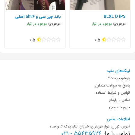
BLXL D IPS
باند جی سی و ah26 اصلی
موجودی:
موجود در انبار
موجودی:
موجود در انبار
0.5
0.5
لینک‌های مفید
پارمانو چیست؟
پاسخ به سوالات متداول
قوانین و شرایط استفاده
تماس با پارمانو
حریم خصوصی
اطلاعات تماس
آدرس: تهران، بلوار مرزداران، خیابان ایثار، پلاک 6، واحد 1
تماس با ما:
55435924 - 021