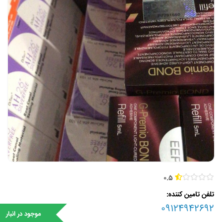
0.5
تلفن تامین کننده
09124942692
موجود در انبار