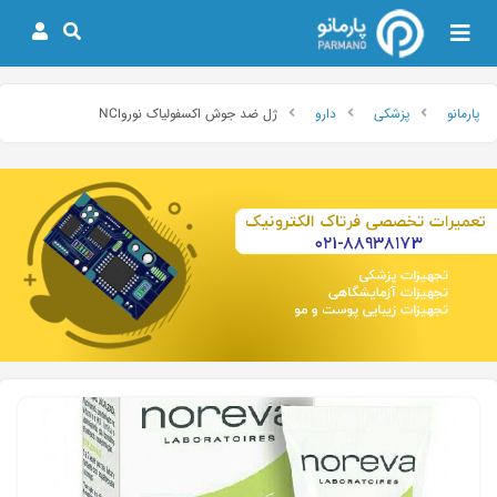
پارمانو
پزشکی
دارو
ژل ضد جوش اکسفولیاک نورواNC