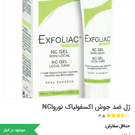
ژل ضد جوش اکسفولیاک نورواNC
3.5
حداقل سفارش
موجود در انبار
1 عدد