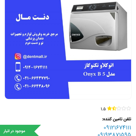
1.5
تلفن تامین کننده
09121674111
موجود در انبار
09193871595