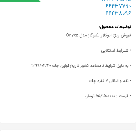
66437790
66438096
توضیحات محصول
فروش ويژه اتوكلاو تكنوگاز مدل Onyx5
• شـرايط استثنايى
• به دليل شرايط نامساعد كشور تاريخ اولين چك ١٣٩٩/٠٢/٢٠
• نقد و الباقى ٧ فقره چك
• قيمت : ٥٥/١٥٠/٠٠٠ تومان