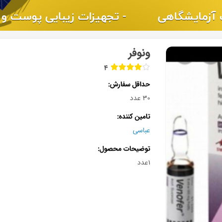
ونوفر
4
حداقل سفارش
30 عدد
تامین کننده
عباسی
توضیحات محصول
۱عدد