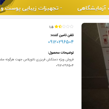
1.5
تلفن تامین کننده
09120296504
توضیحات محصول
فروش ویژه دستکش فریزری نانوپلاس جهت هرگونه مشاوره 
09120296504