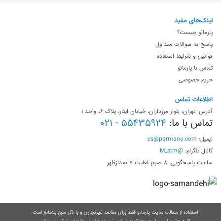
لینک‌های مفید
پارمانو چیست؟
پاسخ به سوالات متداول
قوانین و شرایط استفاده
تماس با پارمانو
حریم خصوصی
اطلاعات تماس
آدرس: تهران، بلوار مرزداران، خیابان ایثار، پلاک 6، واحد 1
تماس با ما:
55435924 - 021
ایمیل:
cs@parmano.com
کانال تلگرام:
@M_stm
ساعات پاسخگویی: 8 صبح لغایت 7 بعدازظهر
استفاده از مطالب سایت پارمانو فقط برای مقاصد غیرتجاری و با ذکر منبع بلامانع است.
کلیه حقوق این سایت متعلق به
شرکت توسعه فناوری اطلاعات نارگان
می‌باشد.