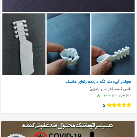
هولدر گیره بند نگه دارنده ژله‌ای ماسک
تامین کننده (خراسان رضوی)
موجودی:
موجود در انبار
5